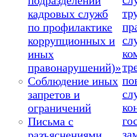
подразделений
тр
кадровых служб
пр
по профилактике
сл
коррупционных и
ко
иных
тр
правонарушений)»
по
Соблюдение иных
сл
запретов и
ко
ограничений
го
Письма с
за
разъяснениями