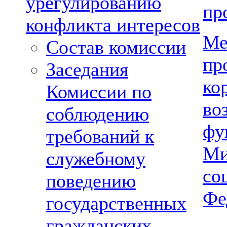
урегулированию
пр
конфликта интересов
Ме
Состав комиссии
пр
Заседания
ко
Комиссии по
во
соблюдению
фу
требований к
Ми
служебному
со
поведению
Фе
государственных
гражданских