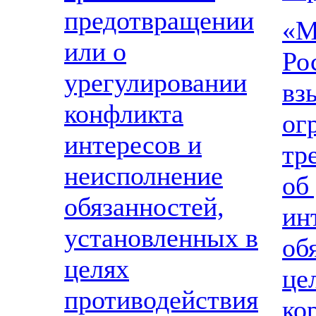
предотвращении
«М
или о
Ро
урегулировании
вз
конфликта
ог
интересов и
тр
неисполнение
об
обязанностей,
ин
установленных в
об
целях
це
противодействия
ко