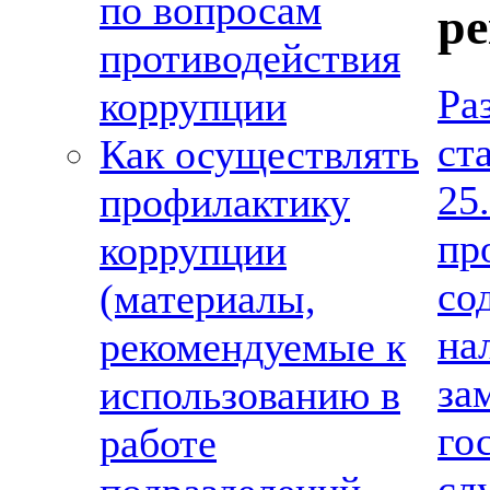
по вопросам
р
противодействия
Ра
коррупции
ст
Как осуществлять
25
профилактику
пр
коррупции
со
(материалы,
на
рекомендуемые к
за
использованию в
го
работе
сл