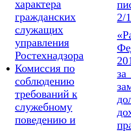
характера
пи
гражданских
2/
служащих
«Р
управления
Фе
Ростехнадзора
20
Комиссия по
за
соблюдению
за
требований к
до
служебному
до
поведению и
п