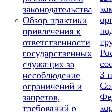
ко
законодательства
ор
Обзор практики
по
привлечения к
тр
ответственности
Ро
государственных
со
служащих за
3 
несоблюдение
Со
ограничений и
Фе
запретов,
ко
требований о