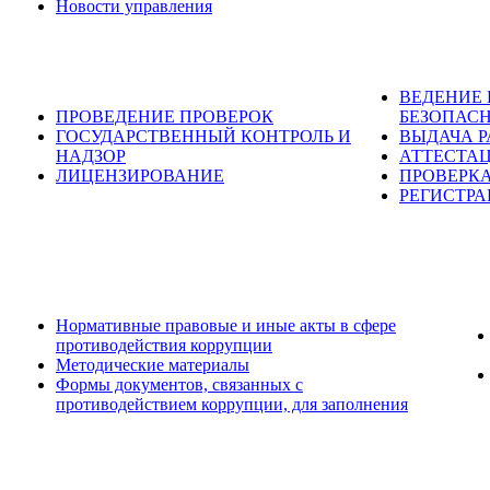
Новости управления
ВЕДЕНИЕ
ПРОВЕДЕНИЕ ПРОВЕРОК
БЕЗОПАС
ГОСУДАРСТВЕННЫЙ КОНТРОЛЬ И
ВЫДАЧА 
НАДЗОР
АТТЕСТА
ЛИЦЕНЗИРОВАНИЕ
ПРОВЕРКА
РЕГИСТРА
Нормативные правовые и иные акты в сфере
противодействия коррупции
Методические материалы
Формы документов, связанных с
противодействием коррупции, для заполнения