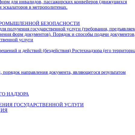
форм для инвалидов, пассажирских конвейеров (движущихся
м эскалаторов в метрополитенах.
 ПРОМЫШЛЕННОЙ БЕЗОПАСНОСТИ
для получения государственной услуги (требования, предъявляе
нения форм документов). Порядок и способы подачи документов
ственной услуги
решений и действий (бездействия) Ростехнадзора (его территор
и, порядок направления документа, являющегося результатом
ГО НАДЗОРА
ЕНИЯ ГОСУДАРСТВЕННОЙ УСЛУГИ
ЦИЯ