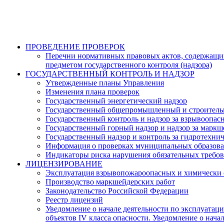
ПРОВЕДЕНИЕ ПРОВЕРОК
Перечни нормативных правовых актов, содержащих
предметом государственного контроля (надзора)
ГОСУДАРСТВЕННЫЙ КОНТРОЛЬ И НАДЗОР
Утвержденные планы Управления
Изменения плана проверок
Государственный энергетический надзор
Государственный общепромышленный и строитель
Государственный контроль и надзор за взрывоопа
Государственный горный надзор и надзор за марк
Государственный надзор и контроль за гидротехн
Информация о проверках муниципальных образов
Индикаторы риска нарушения обязательных требо
ЛИЦЕНЗИРОВАНИЕ
Эксплуатация взрывопожароопасных и химически оп
Производство маркшейдерских работ
Законодательство Российской Федерации
Реестр лицензий
Уведомление о начале деятельности по эксплуата
объектов IV класса опасности. Уведомление о начал