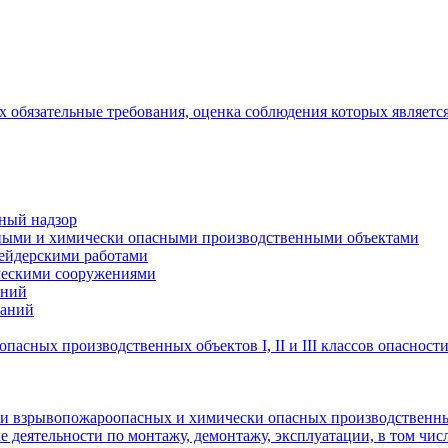
 обязательные требования, оценка соблюдения которых являетс
ный надзор
сными и химически опасными производственными объектами
шейдерскими работами
ическими сооружениями
аний
ваний
асных производственных объектов I, II и III классов опасност
ции взрывопожароопасных и химически опасных производственн
е деятельности по монтажу, демонтажу, эксплуатации, в том чис