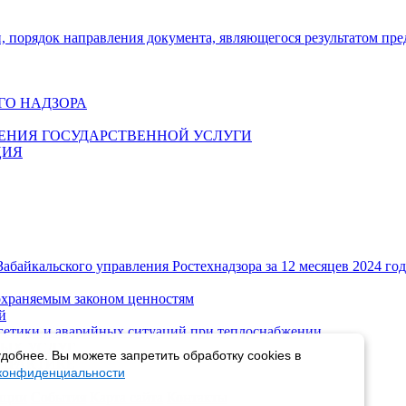
и, порядок направления документа, являющегося результатом пр
ГО НАДЗОРА
ЕНИЯ ГОСУДАРСТВЕННОЙ УСЛУГИ
ЦИЯ
Забайкальского управления Ростехнадзора за 12 месяцев 2024 год
охраняемым законом ценностям
й
ргетики и аварийных ситуаций при теплоснабжении
ЫХ УСЛУГ
добнее. Вы можете запретить обработку cookies в
 ПРАКТИКЕ
 конфиденциальности
пции
События
Карта сайта
Контакты