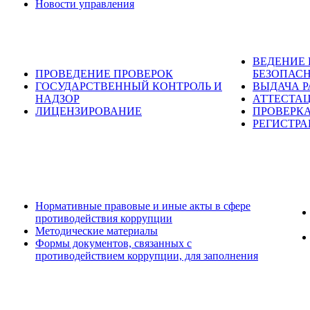
Новости управления
ВЕДЕНИЕ
ПРОВЕДЕНИЕ ПРОВЕРОК
БЕЗОПАС
ГОСУДАРСТВЕННЫЙ КОНТРОЛЬ И
ВЫДАЧА 
НАДЗОР
АТТЕСТА
ЛИЦЕНЗИРОВАНИЕ
ПРОВЕРКА
РЕГИСТРА
Нормативные правовые и иные акты в сфере
противодействия коррупции
Методические материалы
Формы документов, связанных с
противодействием коррупции, для заполнения