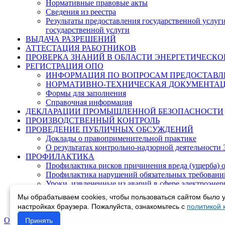
Нормативные правовые акты
Сведения из реестра
Результаты предоставления государственной услуг
государственной услуги
ВЫДАЧА РАЗРЕШЕНИЙ
АТТЕСТАЦИЯ РАБОТНИКОВ
ПРОВЕРКА ЗНАНИЙ В ОБЛАСТИ ЭНЕРГЕТИЧЕСКО
РЕГИСТРАЦИЯ ОПО
ИНФОРМАЦИЯ ПО ВОПРОСАМ ПРЕДОСТАВЛ
НОРМАТИВНО-ТЕХНИЧЕСКАЯ ДОКУМЕНТА
Формы для заполнения
Справочная информация
ДЕКЛАРАЦИИ ПРОМЫШЛЕННОЙ БЕЗОПАСНОСТИ
ПРОИЗВОДСТВЕННЫЙ КОНТРОЛЬ
ПРОВЕДЕНИЕ ПУБЛИЧНЫХ ОБСУЖДЕНИЙ
Доклады о правоприменительной практике
О результатах контрольно-надзорной деятельности 
ПРОФИЛАКТИКА
Профилактика рисков причинения вреда (ущерба) 
Профилактика нарушений обязательных требовани
Уроки, извлеченные из аварий в сфере электроэне
ПЕРЕЧЕНЬ ПРЕДОСТАВЛЯЕМЫХ ГОСУДАРСТВЕНН
Мы обрабатываем cookies, чтобы пользоваться сайтом было у
ДОКЛАДЫ (ОБЗОРЫ) О ПРАВОПРИМЕНИТЕЛЬНОЙ
настройках браузера. Пожалуйста, ознакомьтесь с
политикой
Об управлении
Новости
Деятельность
Противодействие корру
Принять