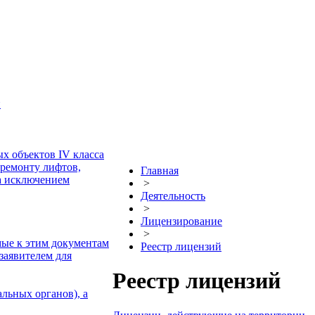
и
х объектов IV класса
 ремонту лифтов,
Главная
а исключением
>
Деятельность
>
Лицензирование
>
мые к этим документам
Реестр лицензий
заявителем для
Реестр лицензий
льных органов), а