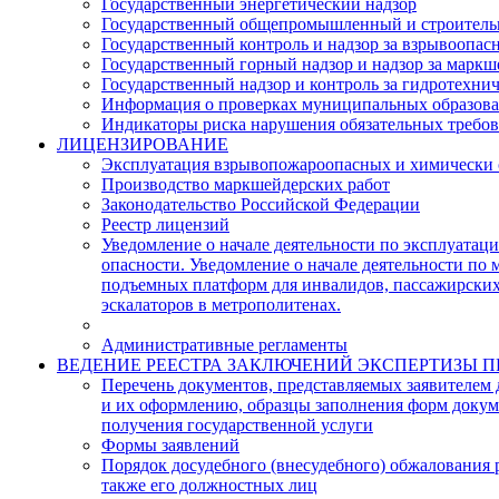
Государственный энергетический надзор
Государственный общепромышленный и строитель
Государственный контроль и надзор за взрывоопа
Государственный горный надзор и надзор за марк
Государственный надзор и контроль за гидротехн
Информация о проверках муниципальных образов
Индикаторы риска нарушения обязательных требо
ЛИЦЕНЗИРОВАНИЕ
Эксплуатация взрывопожароопасных и химически оп
Производство маркшейдерских работ
Законодательство Российской Федерации
Реестр лицензий
Уведомление о начале деятельности по эксплуата
опасности. Уведомление о начале деятельности по 
подъемных платформ для инвалидов, пассажирских
эскалаторов в метрополитенах.
Административные регламенты
ВЕДЕНИЕ РЕЕСТРА ЗАКЛЮЧЕНИЙ ЭКСПЕРТИЗЫ
Перечень документов, представляемых заявителем 
и их оформлению, образцы заполнения форм докуме
получения государственной услуги
Формы заявлений
Порядок досудебного (внесудебного) обжалования р
также его должностных лиц