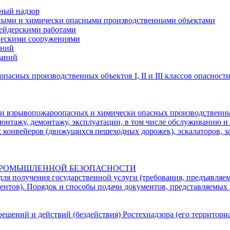
ный надзор
сными и химически опасными производственными объектами
шейдерскими работами
ическими сооружениями
аний
ваний
асных производственных объектов I, II и III классов опасност
ции взрывопожароопасных и химически опасных производственны
монтажу, демонтажу, эксплуатации, в том числе обслуживанию и
 конвейеров (движущихся пешеходных дорожек), эскалаторов, з
 ПРОМЫШЛЕННОЙ БЕЗОПАСНОСТИ
для получения государственной услуги (требования, предъявляе
нтов). Порядок и способы подачи документов, представляемых 
ешений и действий (бездействия) Ростехнадзора (его территориа